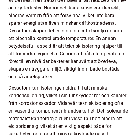
av de mest framträdande målen är att reducera värme-
och kylförluster. När rör och kanaler isoleras korrekt,
hindras värmen från att försvinna, vilket inte bara
sparar energi utan även minskar driftkostnaderna.
Dessutom skapar det en stabilare arbetsmiljö genom
att bibehålla kontrollerade temperaturer. En annan
betydelsefull aspekt är att teknisk isolering hjälper till
att förhindra legionella. Genom att hålla temperaturen i
röret till en nivå där bakterier har svårt att överleva,
skapas en tryggare miljö; viktigt inom både bostäder
och på arbetsplatser.
Dessutom kan isoleringen bidra till att minska
kondensbildning, vilket i sin tur skyddar rör och kanaler
från korrosionsskador. Vidare är teknisk isolering ofta
en väsentlig komponent i brandsäkerhet. Det isolerande
materialet kan fördröja eller i vissa fall helt hindra att
eld sprider sig, vilket är en viktig aspekt både för
säkerheten och för att minska kostnaderna vid