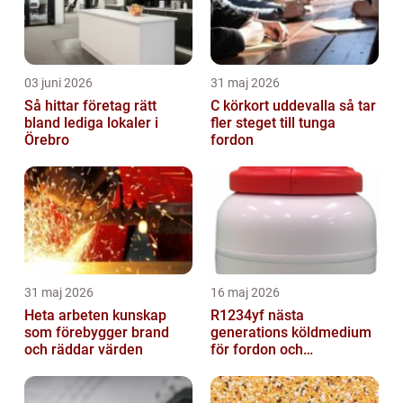
03 juni 2026
31 maj 2026
Så hittar företag rätt
C körkort uddevalla så tar
bland lediga lokaler i
fler steget till tunga
Örebro
fordon
31 maj 2026
16 maj 2026
Heta arbeten kunskap
R1234yf nästa
som förebygger brand
generations köldmedium
och räddar värden
för fordon och
komfortkyla