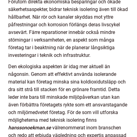
Förutom direkta ekonomiska besparingar och ökade
säkerhetsaspekter, bidrar teknisk isolering även till ökad
hållbarhet. När rör och kanaler skyddas mot yttre
påfrestningar och korrosion förlängs deras livscykel
avsevärt. Färre reparationer innebär också mindre
störningar i verksamheten, en aspekt som många
företag tar i beaktning när de planerar långsiktiga
investeringar i teknik och infrastruktur.
Den ekologiska aspekten är idag mer aktuell än
någonsin. Genom att effektivt använda isolerande
material kan företag minska sina koldioxidutsläpp och
dra sitt strå till stacken för en grönare framtid. Detta
leder inte bara till minskade miljöpåverkan utan kan
även förbättra företagets rykte som ett ansvarstagande
och miljömedvetet företag. För de som vill utforska
möjligheterna med teknisk isolering finns
hanssonoekman.se
välrenommerat inom branschen
och redo att erbjuda vägledning och expertis anpassad