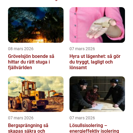
på riktigt
08 mars 2026
07 mars 2026
Grövelsjön boende så
Hyra ut lägenhet: så gör
hittar du rätt stuga i
du tryggt, lagligt och
fjällvärlden
lönsamt
07 mars 2026
07 mars 2026
Bergsprängning så
Lösullsisolering –
skapas säkra och
energieffektiv isolering