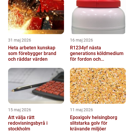
31 maj 2026
16 maj 2026
Heta arbeten kunskap
R1234yf nästa
som förebygger brand
generations köldmedium
och räddar värden
för fordon och
komfortkyla
15 maj 2026
11 maj 2026
Att välja rätt
Epoxigolv helsingborg
redovisningsbyrå i
slitstarka golv för
stockholm
krävande miljöer