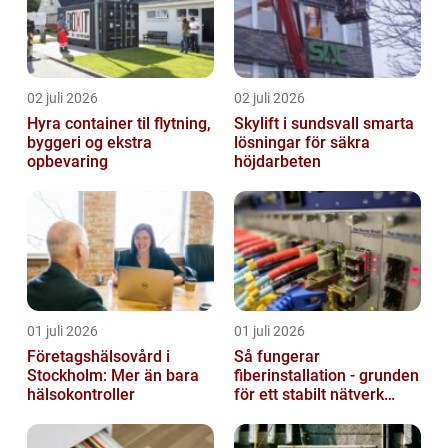
02 juli 2026
02 juli 2026
Hyra container til flytning,
Skylift i sundsvall smarta
byggeri og ekstra
lösningar för säkra
opbevaring
höjdarbeten
01 juli 2026
01 juli 2026
Företagshälsovård i
Så fungerar
Stockholm: Mer än bara
fiberinstallation - grunden
hälsokontroller
för ett stabilt nätverk
hemma och på jobbet