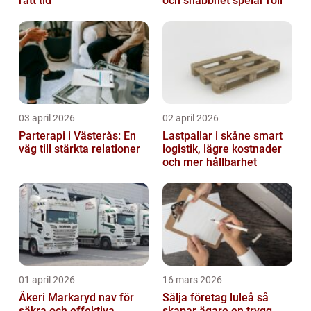
rätt tid
och snabbhet spelar roll
03 april 2026
02 april 2026
Parterapi i Västerås: En
Lastpallar i skåne smart
väg till stärkta relationer
logistik, lägre kostnader
och mer hållbarhet
01 april 2026
16 mars 2026
Åkeri Markaryd nav för
Sälja företag luleå så
säkra och effektiva
skapar ägare en trygg