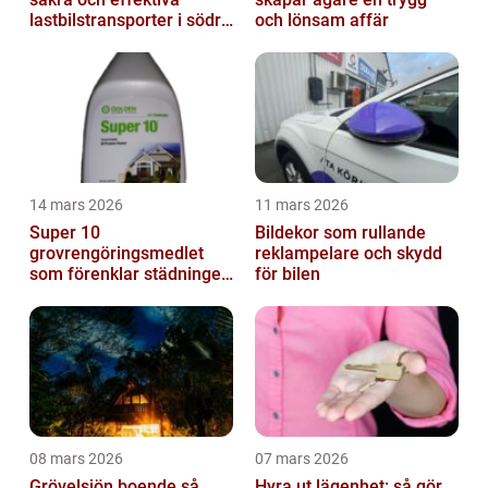
lastbilstransporter i södra
och lönsam affär
sverige
14 mars 2026
11 mars 2026
Super 10
Bildekor som rullande
grovrengöringsmedlet
reklampelare och skydd
som förenklar städningen
för bilen
på riktigt
08 mars 2026
07 mars 2026
Grövelsjön boende så
Hyra ut lägenhet: så gör