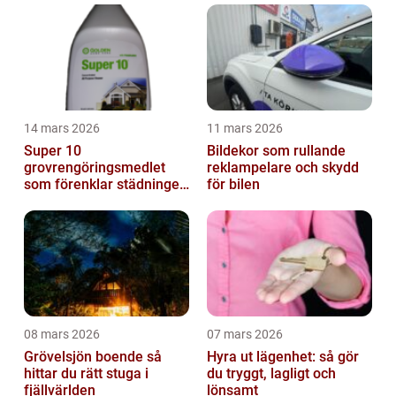
14 mars 2026
11 mars 2026
Super 10
Bildekor som rullande
grovrengöringsmedlet
reklampelare och skydd
som förenklar städningen
för bilen
på riktigt
08 mars 2026
07 mars 2026
Grövelsjön boende så
Hyra ut lägenhet: så gör
hittar du rätt stuga i
du tryggt, lagligt och
fjällvärlden
lönsamt