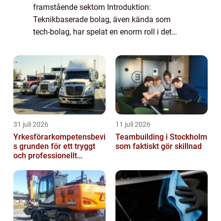
framstående sektorn Introduktion:
Teknikbaserade bolag, även kända som
tech-bolag, har spelat en enorm roll i det
moderna samhället. Dessa företag är
drivkraften bakom den digitala revolutionen
och har förändra...
31 juli 2026
11 juli 2026
Yrkesförarkompetensbevi
Teambuilding i Stockholm
s grunden för ett tryggt
som faktiskt gör skillnad
och professionellt
yrkesliv på vägen