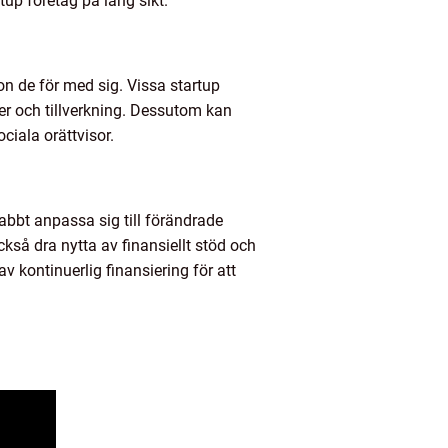
up företag på lång sikt.
tion de för med sig. Vissa startup
er och tillverkning. Dessutom kan
ciala orättvisor.
nabbt anpassa sig till förändrade
så dra nytta av finansiellt stöd och
v kontinuerlig finansiering för att