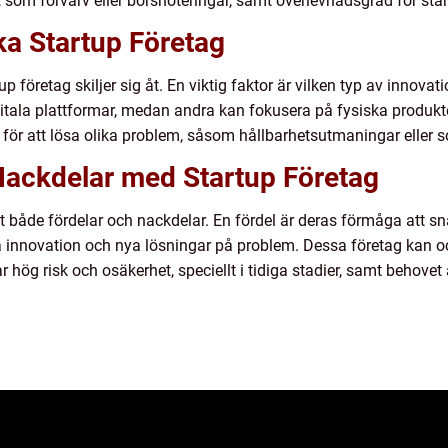
som förvärv eller börsnoteringar, samt överlevnadsgrad för start
ika Startup Företag
up företag skiljer sig åt. En viktig faktor är vilken typ av innova
gitala plattformar, medan andra kan fokusera på fysiska produkt
för att lösa olika problem, såsom hållbarhetsutmaningar eller so
 Nackdelar med Startup Företag
aft både fördelar och nackdelar. En fördel är deras förmåga att s
innovation och nya lösningar på problem. Dessa företag kan ock
hög risk och osäkerhet, speciellt i tidiga stadier, samt behovet a