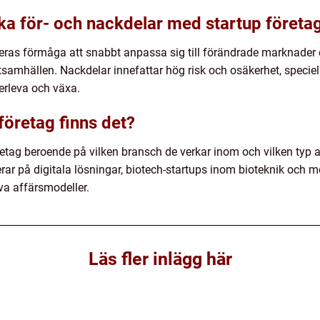
ska för- och nackdelar med startup företa
deras förmåga att snabbt anpassa sig till förändrade marknader
tsamhällen. Nackdelar innefattar hög risk och osäkerhet, speciell
verleva och växa.
 företag finns det?
öretag beroende på vilken bransch de verkar inom och vilken typ a
ar på digitala lösningar, biotech-startups inom bioteknik och me
a affärsmodeller.
Läs fler inlägg här