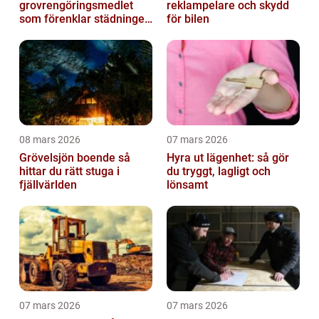
grovrengöringsmedlet
reklampelare och skydd
som förenklar städningen
för bilen
på riktigt
08 mars 2026
07 mars 2026
Grövelsjön boende så
Hyra ut lägenhet: så gör
hittar du rätt stuga i
du tryggt, lagligt och
fjällvärlden
lönsamt
07 mars 2026
07 mars 2026