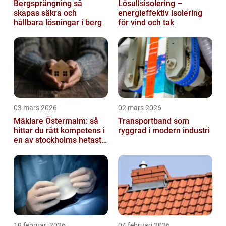
Bergsprängning så
Lösullsisolering –
skapas säkra och
energieffektiv isolering
hållbara lösningar i berg
för vind och tak
03 mars 2026
02 mars 2026
Mäklare Östermalm: så
Transportband som
hittar du rätt kompetens i
ryggrad i modern industri
en av stockholms hetaste
stadsdelar
19 februari 2026
04 februari 2026