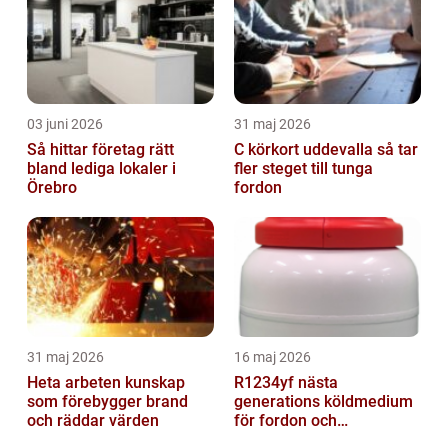
03 juni 2026
31 maj 2026
Så hittar företag rätt
C körkort uddevalla så tar
bland lediga lokaler i
fler steget till tunga
Örebro
fordon
31 maj 2026
16 maj 2026
Heta arbeten kunskap
R1234yf nästa
som förebygger brand
generations köldmedium
och räddar värden
för fordon och
komfortkyla