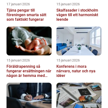
17 januari 2026
15 januari 2026
Tjäna pengar till
Skalfasader i stockholm
föreningen smarta sätt
vägen till ett harmoniskt
som faktiskt fungerar
leende
15 januari 2026
15 januari 2026
Föräldrapenning så
Konferens i mora
fungerar ersättningen när
närvaro, natur och nya
någon är hemma med
idéer
barn