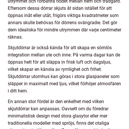
utrymmet och förbättra flödet mellan hem och trädgård.
Eftersom dessa dörrar skjuts åt sidan istället för att
öppnas inåt eller utåt, frigörs viktiga kvadratmeter som
annars skulle behövas för dörrens svängradie. Det gör
dem idealiska för mindre utrymmen där varje centimeter
räknas.
Skjutdörrar är också kända för att skapa en sömlös
integration mellan ute och inne. På varma dagar kan de
öppnas helt för att släppa in frisk luft och dagsljus,
vilket skapar en känsla av rymlighet och frihet.
Skjutdörrar utomhus kan göras i stora glaspaneler som
släpper in maximalt med ljus, vilket förhöjer atmosfären
i ditt hem.
En annan stor fördel är den enkelhet med vilken
skjutdörrar kan anpassas. Oavsett om du föredrar
minimalistisk design med stora glasytor eller mer
traditionella modeller med spröjs, finns det otaliga