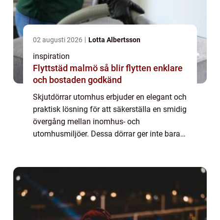
02 augusti 2026
Lotta Albertsson
inspiration
Flyttstäd malmö så blir flytten enklare
och bostaden godkänd
Skjutdörrar utomhus erbjuder en elegant och
praktisk lösning för att säkerställa en smidig
övergång mellan inomhus- och
utomhusmiljöer. Dessa dörrar ger inte bara
ditt hem en modern känsla, utan f&ou...