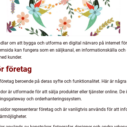
dlar om att bygga och utforma en digital närvaro på internet fö
 hemsida kan fungera som en säljkanal, en informationskälla och 
med kunder.
r företag
 företag beroende på deras syfte och funktionalitet. Här är några
 är utformade för att sälja produkter eller tjänster online. De
ningsgateway och orderhanteringssystem.
dor representerar företag och är vanligtvis används för att inf
ärmöjligheter.
r används av konstnärer, fotografer, designer och andra yrkes