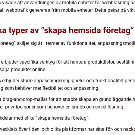
a visade att användningen av mobila enheter för webbläsning ha
ll webbtrafik genereras från mobila enheter. Detta pekar på vik
ika typer av ”skapa hemsida företag”
retag” skiljer sig åt i termer av funktionalitet, anpassningsmöjl
rbjuder specifika verktyg för att hantera produktlistor, beställn
 sälja produkter online.
rbjuder större anpassningsmöjligheter och funktionalitet gen
tag som behöver mer flexibilitet och anpassning.
la drag-and-drop-mallar för att snabbt skapa en grundläggande 
ller privatpersoner som behöver en snabb och enkel lösning.
kdelar med olika ”skapa hemsida företag”:
vecklats över tiden, och olika plattformar har sina för- och nackd