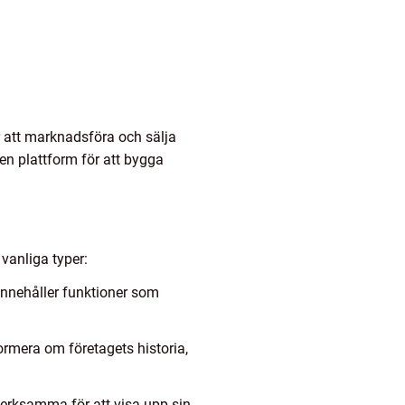
r att marknadsföra och sälja
en plattform för att bygga
 vanliga typer:
 innehåller funktioner som
ormera om företagets historia,
verksamma för att visa upp sin