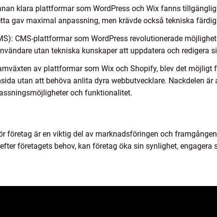
nnan klara plattformar som WordPress och Wix fanns tillgängliga
ta gav maximal anpassning, men krävde också tekniska färdigh
): CMS-plattformar som WordPress revolutionerade möjligheter
användare utan tekniska kunskaper att uppdatera och redigera s
amväxten av plattformar som Wix och Shopify, blev det möjligt f
msida utan att behöva anlita dyra webbutvecklare. Nackdelen är 
ssningsmöjligheter och funktionalitet.
för företag är en viktig del av marknadsföringen och framgånge
efter företagets behov, kan företag öka sin synlighet, engagera