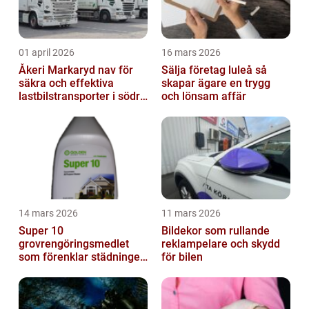
01 april 2026
16 mars 2026
Åkeri Markaryd nav för
Sälja företag luleå så
säkra och effektiva
skapar ägare en trygg
lastbilstransporter i södra
och lönsam affär
sverige
14 mars 2026
11 mars 2026
Super 10
Bildekor som rullande
grovrengöringsmedlet
reklampelare och skydd
som förenklar städningen
för bilen
på riktigt