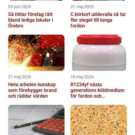
03 juni 2026
31 maj 2026
Så hittar företag rätt
C körkort uddevalla så tar
bland lediga lokaler i
fler steget till tunga
Örebro
fordon
31 maj 2026
16 maj 2026
Heta arbeten kunskap
R1234yf nästa
som förebygger brand
generations köldmedium
och räddar värden
för fordon och
komfortkyla