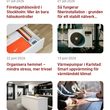
01 juli 2026
01 juli 2026
Företagshälsovård i
Så fungerar
Stockholm: Mer än bara
fiberinstallation - grunden
hälsokontroller
för ett stabilt nätverk
hemma och på jobbet
22 juni 2026
15 juni 2026
Organisera hemmet –
Värmepumpar i Karlstad:
mindre stress, mer trivsel
Smart uppvärmning för
värmländskt klimat