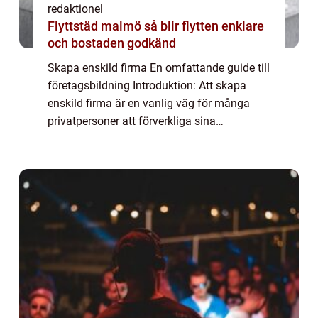
redaktionel
Flyttstäd malmö så blir flytten enklare
och bostaden godkänd
Skapa enskild firma En omfattande guide till
företagsbildning Introduktion: Att skapa
enskild firma är en vanlig väg för många
privatpersoner att förverkliga sina
affärsidéer och bli egen företagare. I denna
artikel kommer vi att ge en grundlig och d...