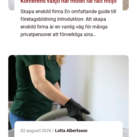
Konferens växjö när mötet får rätt miljö
Skapa enskild firma En omfattande guide till
företagsbildning Introduktion: Att skapa
enskild firma är en vanlig väg för många
privatpersoner att förverkliga sina
affärsidéer och bli egen företagare. I denna
artikel kommer vi att ge en grundlig och d...
02 augusti 2026
Lotta Albertsson