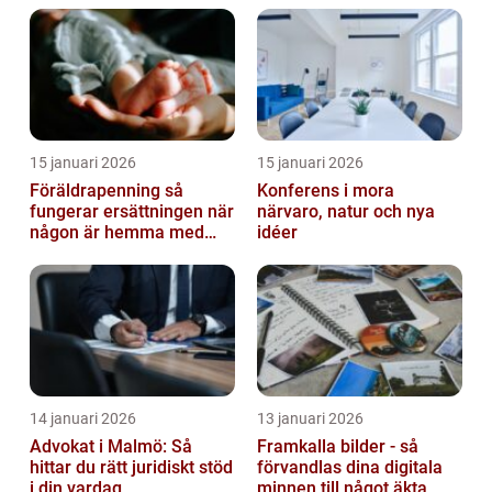
15 januari 2026
15 januari 2026
Föräldrapenning så
Konferens i mora
fungerar ersättningen när
närvaro, natur och nya
någon är hemma med
idéer
barn
14 januari 2026
13 januari 2026
Advokat i Malmö: Så
Framkalla bilder - så
hittar du rätt juridiskt stöd
förvandlas dina digitala
i din vardag
minnen till något äkta