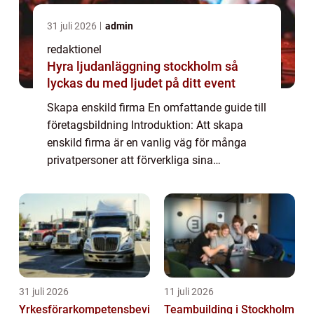
31 juli 2026
admin
redaktionel
Hyra ljudanläggning stockholm så
lyckas du med ljudet på ditt event
Skapa enskild firma En omfattande guide till
företagsbildning Introduktion: Att skapa
enskild firma är en vanlig väg för många
privatpersoner att förverkliga sina
affärsidéer och bli egen företagare. I denna
artikel kommer vi att ge en grundlig och d...
31 juli 2026
11 juli 2026
Yrkesförarkompetensbevi
Teambuilding i Stockholm