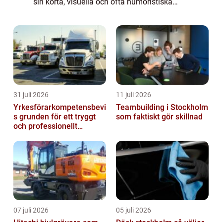
sin korta, visuella och ofta humoristiska
form kan memes snabbt få spridning och
engagera en ...
31 juli 2026
11 juli 2026
Yrkesförarkompetensbevi
Teambuilding i Stockholm
s grunden för ett tryggt
som faktiskt gör skillnad
och professionellt
yrkesliv på vägen
07 juli 2026
05 juli 2026