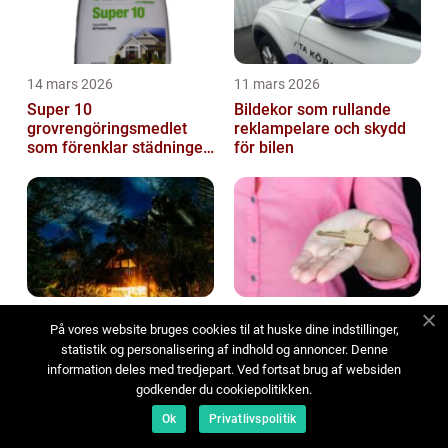
14 mars 2026
11 mars 2026
Super 10
Bildekor som rullande
grovrengöringsmedlet
reklampelare och skydd
som förenklar städningen
för bilen
på riktigt
08 mars 2026
07 mars 2026
På vores website bruges cookies til at huske dine indstillinger,
Grövelsjön boende så
Hyra ut lägenhet: så gör
statistik og personalisering af indhold og annoncer. Denne
hittar du rätt stuga i
du tryggt, lagligt och
information deles med tredjepart. Ved fortsat brug af websiden
fjällvärlden
lönsamt
godkender du cookiepolitikken.
Ok
Privatlivspolitik