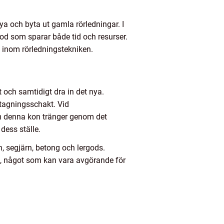
ya och byta ut gamla rörledningar. I
etod som sparar både tid och resurser.
d inom rörledningstekniken.
t och samtidigt dra in det nya.
ttagningsschakt. Vid
m denna kon tränger genom det
 dess ställe.
 segjärn, betong och lergods.
t, något som kan vara avgörande för