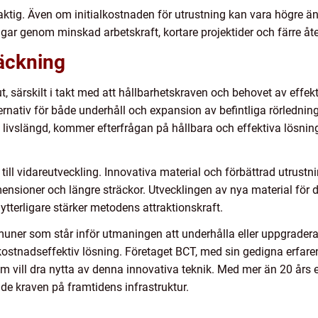
tig. Även om initialkostnaden för utrustning kan vara högre än 
gar genom minskad arbetskraft, kortare projektider och färre åt
räckning
t, särskilt i takt med att hållbarhetskraven och behovet av effekt
t alternativ för både underhåll och expansion av befintliga rörledn
n livslängd, kommer efterfrågan på hållbara och effektiva lösnin
till vidareutveckling. Innovativa material och förbättrad utrustni
nsioner och längre sträckor. Utvecklingen av nya material för d
 ytterligare stärker metodens attraktionskraft.
muner som står inför utmaningen att underhålla eller uppgradera 
kostnadseffektiv lösning. Företaget BCT, med sin gedigna erfare
som vill dra nytta av denna innovativa teknik. Med mer än 20 års
de kraven på framtidens infrastruktur.