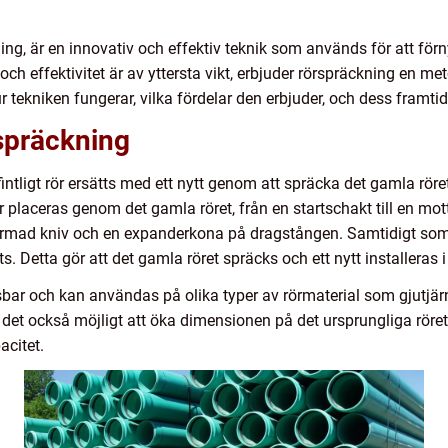
ing, är en innovativ och effektiv teknik som används för att förn
 och effektivitet är av yttersta vikt, erbjuder rörspräckning en m
 tekniken fungerar, vilka fördelar den erbjuder, och dess framti
spräckning
intligt rör ersätts med ett nytt genom att spräcka det gamla röre
 placeras genom det gamla röret, från en startschakt till en mo
rmad kniv och en expanderkona på dragstången. Samtidigt so
ats. Detta gör att det gamla röret spräcks och ett nytt installeras i
r och kan användas på olika typer av rörmaterial som gjutjärn,
det också möjligt att öka dimensionen på det ursprungliga röre
acitet.