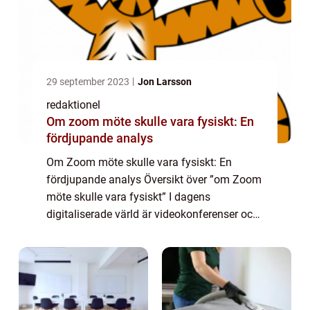
29 september 2023
Jon Larsson
redaktionel
Om zoom möte skulle vara fysiskt: En
fördjupande analys
Om Zoom möte skulle vara fysiskt: En
fördjupande analys Översikt över ”om Zoom
möte skulle vara fysiskt” I dagens
digitaliserade värld är videokonferenser och
möten över nätet genom plattformar som
Zoom, Google Meet och Microsoft Teams
al...