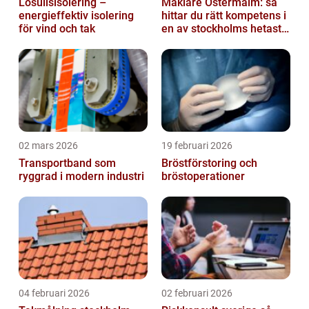
Lösullsisolering –
Mäklare Östermalm: så
energieffektiv isolering
hittar du rätt kompetens i
för vind och tak
en av stockholms hetaste
stadsdelar
02 mars 2026
19 februari 2026
Transportband som
Bröstförstoring och
ryggrad i modern industri
bröstoperationer
04 februari 2026
02 februari 2026