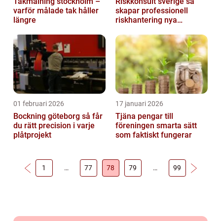
Takmålning stockholm –
Riskkonsult sverige så
varför målade tak håller
skapar professionell
längre
riskhantering nya
möjligheter
01 februari 2026
17 januari 2026
Bockning göteborg så får
Tjäna pengar till
du rätt precision i varje
föreningen smarta sätt
plåtprojekt
som faktiskt fungerar
1
…
77
78
79
…
99