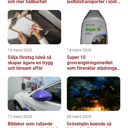
och mer hållbarhet
lastbilstransporter i södra
sverige
16 mars 2026
14 mars 2026
Sälja företag luleå så
Super 10
skapar ägare en trygg
grovrengöringsmedlet
och lönsam affär
som förenklar städningen
på riktigt
11 mars 2026
08 mars 2026
Bildekor som rullande
Grövelsjön boende så