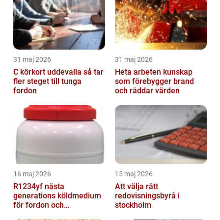
31 maj 2026
31 maj 2026
C körkort uddevalla så tar
Heta arbeten kunskap
fler steget till tunga
som förebygger brand
fordon
och räddar värden
16 maj 2026
15 maj 2026
R1234yf nästa
Att välja rätt
generations köldmedium
redovisningsbyrå i
för fordon och
stockholm
komfortkyla