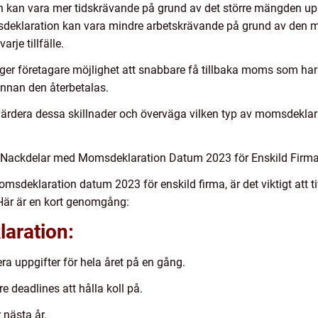
on kan vara mer tidskrävande på grund av det större mängden up
deklaration kan vara mindre arbetskrävande på grund av den 
rje tillfälle.
r företagare möjlighet att snabbare få tillbaka moms som har b
innan den återbetalas.
 utvärdera dessa skillnader och överväga vilken typ av momsdek
 Nackdelar med Momsdeklaration Datum 2023 för Enskild Firm
omsdeklaration datum 2023 för enskild firma, är det viktigt att ti
är är en kort genomgång:
aration:
ra uppgifter för hela året på en gång.
e deadlines att hålla koll på.
 nästa år.