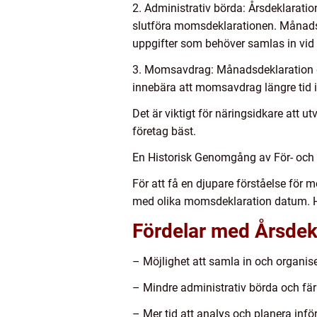
2. Administrativ börda: Årsdeklarati
slutföra momsdeklarationen. Månads
uppgifter som behöver samlas in vid va
3. Momsavdrag: Månadsdeklaration ge
innebära att momsavdrag längre tid 
Det är viktigt för näringsidkare att
företag bäst.
En Historisk Genomgång av För- och
För att få en djupare förståelse för m
med olika momsdeklaration datum. H
Fördelar med Årsdekl
– Möjlighet att samla in och organise
– Mindre administrativ börda och färr
– Mer tid att analys och planera inför