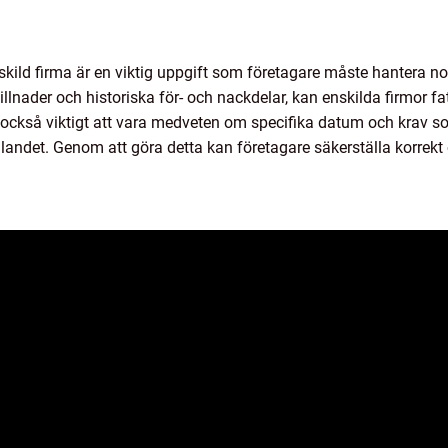
ld firma är en viktig uppgift som företagare måste hantera nog
lnader och historiska för- och nackdelar, kan enskilda firmor f
också viktigt att vara medveten om specifika datum och krav som
andet. Genom att göra detta kan företagare säkerställa korrekt o