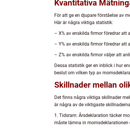
Kvantitativa Mätnin
För att ge en djupare förståelse av m
Här är några viktiga statistik:
– X% av enskilda firmor föredrar at
– Y% av enskilda firmor föredrar a
– Z% av enskilda firmor väljer att an
Dessa statistik ger en inblick i hur 
beslut om vilken typ av momsdeklarat
Skillnader mellan o
Det finns några viktiga skillnader m
är några av de viktigaste skillnadern
1. Tidsram: Årsdeklaration täcker m
måste lämna in momsdeklarationen 