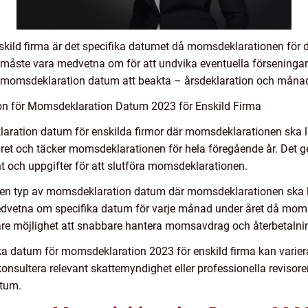
ld firma är det specifika datumet då momsdeklarationen för de
måste vara medvetna om för att undvika eventuella förseningar e
 av momsdeklaration datum att beakta – årsdeklaration och måna
on för Momsdeklaration Datum 2023 för Enskild Firma
laration datum för enskilda firmor där momsdeklarationen ska l
 året och täcker momsdeklarationen för hela föregående år. Det g
 och uppgifter för att slutföra momsdeklarationen.
 en typ av momsdeklaration datum där momsdeklarationen ska 
edvetna om specifika datum för varje månad under året då momsd
are möjlighet att snabbare hantera momsavdrag och återbetaln
ifika datum för momsdeklaration 2023 för enskild firma kan vari
onsultera relevant skattemyndighet eller professionella revisorer
tum.