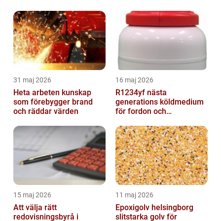
31 maj 2026
16 maj 2026
Heta arbeten kunskap
R1234yf nästa
som förebygger brand
generations köldmedium
och räddar värden
för fordon och
komfortkyla
15 maj 2026
11 maj 2026
Att välja rätt
Epoxigolv helsingborg
redovisningsbyrå i
slitstarka golv för