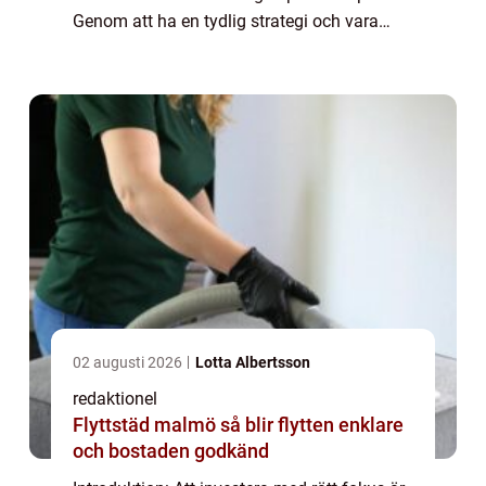
Genom att ha en tydlig strategi och vara
medveten om olika investeringsalternativ
kan man öka sina möjligheter till fra...
02 augusti 2026
Lotta Albertsson
redaktionel
Flyttstäd malmö så blir flytten enklare
och bostaden godkänd