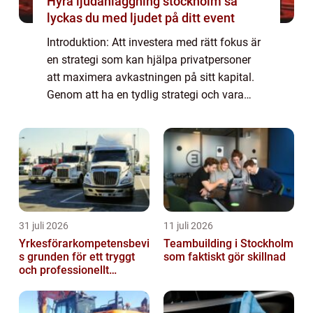
Hyra ljudanläggning stockholm så
lyckas du med ljudet på ditt event
Introduktion: Att investera med rätt fokus är
en strategi som kan hjälpa privatpersoner
att maximera avkastningen på sitt kapital.
Genom att ha en tydlig strategi och vara
medveten om olika investeringsalternativ
kan man öka sina möjligheter till fra...
31 juli 2026
11 juli 2026
Yrkesförarkompetensbevi
Teambuilding i Stockholm
s grunden för ett tryggt
som faktiskt gör skillnad
och professionellt
yrkesliv på vägen