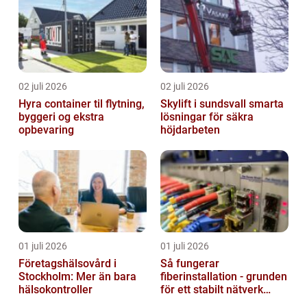
02 juli 2026
02 juli 2026
Hyra container til flytning,
Skylift i sundsvall smarta
byggeri og ekstra
lösningar för säkra
opbevaring
höjdarbeten
01 juli 2026
01 juli 2026
Företagshälsovård i
Så fungerar
Stockholm: Mer än bara
fiberinstallation - grunden
hälsokontroller
för ett stabilt nätverk
hemma och på jobbet