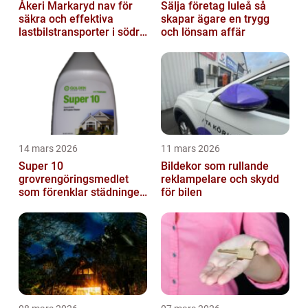
Åkeri Markaryd nav för
Sälja företag luleå så
säkra och effektiva
skapar ägare en trygg
lastbilstransporter i södra
och lönsam affär
sverige
14 mars 2026
11 mars 2026
Super 10
Bildekor som rullande
grovrengöringsmedlet
reklampelare och skydd
som förenklar städningen
för bilen
på riktigt