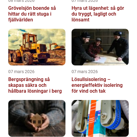
08 mars 2026
07 mars 2026
Grövelsjön boende så
Hyra ut lägenhet: så gör
hittar du rätt stuga i
du tryggt, lagligt och
fjällvärlden
lönsamt
07 mars 2026
07 mars 2026
Bergsprängning så
Lösullsisolering –
skapas säkra och
energieffektiv isolering
hållbara lösningar i berg
för vind och tak