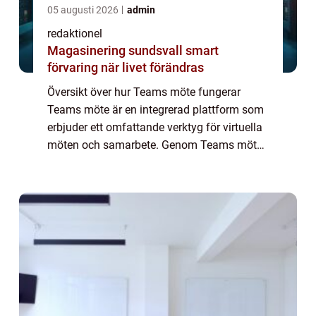
05 augusti 2026
admin
redaktionel
Magasinering sundsvall smart
förvaring när livet förändras
Översikt över hur Teams möte fungerar
Teams möte är en integrerad plattform som
erbjuder ett omfattande verktyg för virtuella
möten och samarbete. Genom Teams möte
kan användare kommunicera i realtid, dela
filer, ha videosamtal och styra projekt på d...