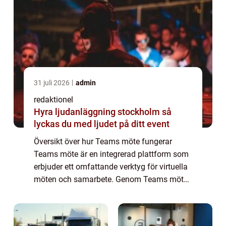
31 juli 2026
admin
redaktionel
Hyra ljudanläggning stockholm så
lyckas du med ljudet på ditt event
Översikt över hur Teams möte fungerar
Teams möte är en integrerad plattform som
erbjuder ett omfattande verktyg för virtuella
möten och samarbete. Genom Teams möte
kan användare kommunicera i realtid, dela
filer, ha videosamtal och styra projekt på d...