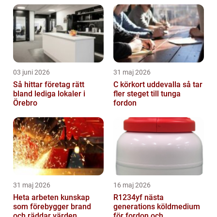
03 juni 2026
31 maj 2026
Så hittar företag rätt
C körkort uddevalla så tar
bland lediga lokaler i
fler steget till tunga
Örebro
fordon
31 maj 2026
16 maj 2026
Heta arbeten kunskap
R1234yf nästa
som förebygger brand
generations köldmedium
och räddar värden
för fordon och