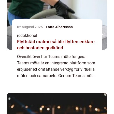
02 augusti 2026
Lotta Albertsson
redaktionel
Flyttstäd malmö så blir flytten enklare
och bostaden godkänd
Översikt över hur Teams möte fungerar
Teams möte är en integrerad plattform som
erbjuder ett omfattande verktyg för virtuella
möten och samarbete. Genom Teams möte
kan användare kommunicera i realtid, dela
filer, ha videosamtal och styra projekt på d...