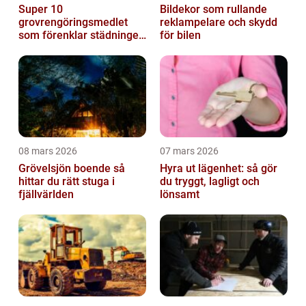
Super 10
Bildekor som rullande
grovrengöringsmedlet
reklampelare och skydd
som förenklar städningen
för bilen
på riktigt
08 mars 2026
07 mars 2026
Grövelsjön boende så
Hyra ut lägenhet: så gör
hittar du rätt stuga i
du tryggt, lagligt och
fjällvärlden
lönsamt