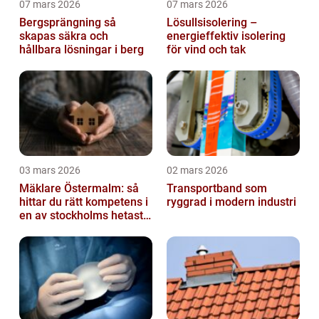
07 mars 2026
07 mars 2026
Bergsprängning så
Lösullsisolering –
skapas säkra och
energieffektiv isolering
hållbara lösningar i berg
för vind och tak
03 mars 2026
02 mars 2026
Mäklare Östermalm: så
Transportband som
hittar du rätt kompetens i
ryggrad i modern industri
en av stockholms hetaste
stadsdelar