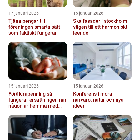
17 januari 2026
15 januari 2026
Tjäna pengar till
Skalfasader i stockholm
föreningen smarta sätt
vägen till ett harmoniskt
som faktiskt fungerar
leende
15 januari 2026
15 januari 2026
Föräldrapenning så
Konferens i mora
fungerar ersättningen när
närvaro, natur och nya
någon är hemma med
idéer
barn