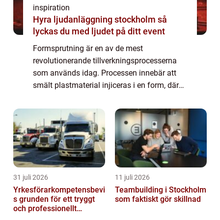
inspiration
Hyra ljudanläggning stockholm så
lyckas du med ljudet på ditt event
Formsprutning är en av de mest
revolutionerande tillverkningsprocesserna
som används idag. Processen innebär att
smält plastmaterial injiceras i en form, där
det sedan stelnar och blir till en fast
komponent. Den här tek...
31 juli 2026
11 juli 2026
Yrkesförarkompetensbevi
Teambuilding i Stockholm
s grunden för ett tryggt
som faktiskt gör skillnad
och professionellt
yrkesliv på vägen