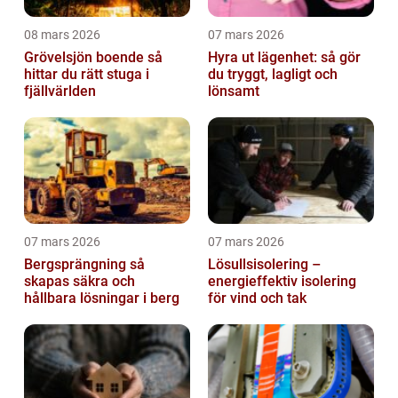
08 mars 2026
07 mars 2026
Grövelsjön boende så
Hyra ut lägenhet: så gör
hittar du rätt stuga i
du tryggt, lagligt och
fjällvärlden
lönsamt
07 mars 2026
07 mars 2026
Bergsprängning så
Lösullsisolering –
skapas säkra och
energieffektiv isolering
hållbara lösningar i berg
för vind och tak