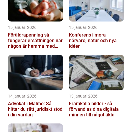
15 januari 2026
15 januari 2026
Föräldrapenning så
Konferens i mora
fungerar ersättningen när
närvaro, natur och nya
någon är hemma med
idéer
barn
14 januari 2026
13 januari 2026
Advokat i Malmö: Så
Framkalla bilder - så
hittar du rätt juridiskt stöd
förvandlas dina digitala
i din vardag
minnen till något äkta