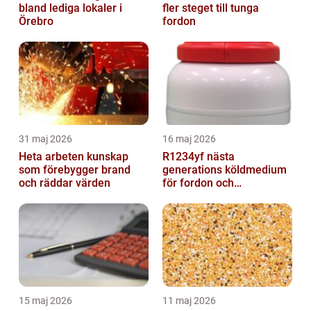
bland lediga lokaler i
fler steget till tunga
Örebro
fordon
31 maj 2026
16 maj 2026
Heta arbeten kunskap
R1234yf nästa
som förebygger brand
generations köldmedium
och räddar värden
för fordon och
komfortkyla
15 maj 2026
11 maj 2026