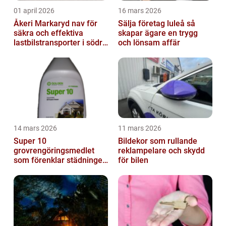
01 april 2026
16 mars 2026
Åkeri Markaryd nav för
Sälja företag luleå så
säkra och effektiva
skapar ägare en trygg
lastbilstransporter i södra
och lönsam affär
sverige
14 mars 2026
11 mars 2026
Super 10
Bildekor som rullande
grovrengöringsmedlet
reklampelare och skydd
som förenklar städningen
för bilen
på riktigt