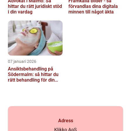
Advokat i Malmö: Så
Framkalla bilder - så
hittar du rätt juridiskt stöd
förvandlas dina digitala
i din vardag
minnen till något äkta
07 januari 2026
Ansiktsbehandling på
Södermalm: så hittar du
rätt behandling för din
hud
Adress