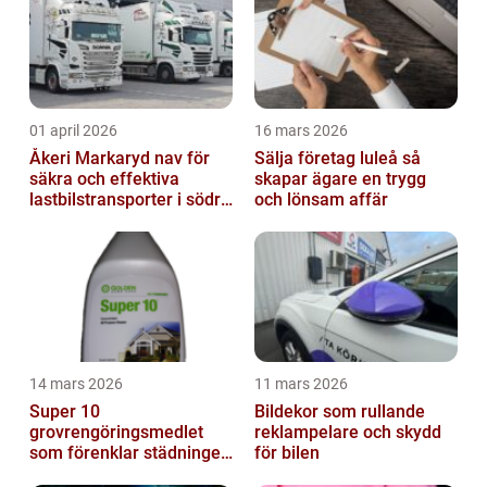
01 april 2026
16 mars 2026
Åkeri Markaryd nav för
Sälja företag luleå så
säkra och effektiva
skapar ägare en trygg
lastbilstransporter i södra
och lönsam affär
sverige
14 mars 2026
11 mars 2026
Super 10
Bildekor som rullande
grovrengöringsmedlet
reklampelare och skydd
som förenklar städningen
för bilen
på riktigt