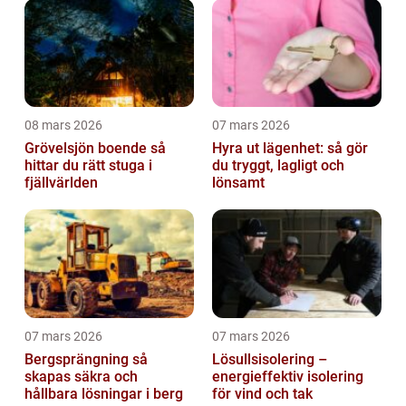
08 mars 2026
07 mars 2026
Grövelsjön boende så
Hyra ut lägenhet: så gör
hittar du rätt stuga i
du tryggt, lagligt och
fjällvärlden
lönsamt
07 mars 2026
07 mars 2026
Bergsprängning så
Lösullsisolering –
skapas säkra och
energieffektiv isolering
hållbara lösningar i berg
för vind och tak