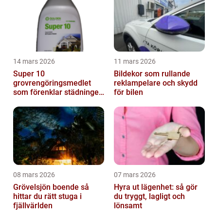
14 mars 2026
11 mars 2026
Super 10
Bildekor som rullande
grovrengöringsmedlet
reklampelare och skydd
som förenklar städningen
för bilen
på riktigt
08 mars 2026
07 mars 2026
Grövelsjön boende så
Hyra ut lägenhet: så gör
hittar du rätt stuga i
du tryggt, lagligt och
fjällvärlden
lönsamt