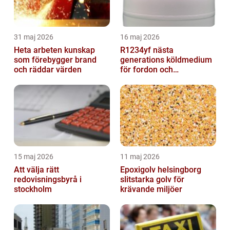
31 maj 2026
16 maj 2026
Heta arbeten kunskap
R1234yf nästa
som förebygger brand
generations köldmedium
och räddar värden
för fordon och
komfortkyla
15 maj 2026
11 maj 2026
Att välja rätt
Epoxigolv helsingborg
redovisningsbyrå i
slitstarka golv för
stockholm
krävande miljöer