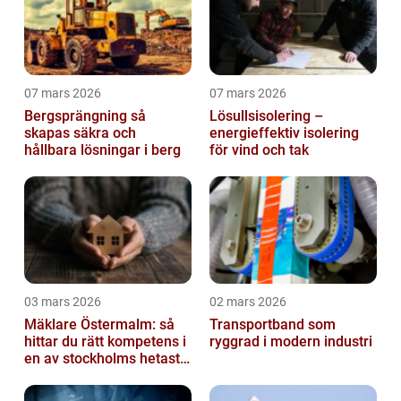
07 mars 2026
07 mars 2026
Bergsprängning så
Lösullsisolering –
skapas säkra och
energieffektiv isolering
hållbara lösningar i berg
för vind och tak
03 mars 2026
02 mars 2026
Mäklare Östermalm: så
Transportband som
hittar du rätt kompetens i
ryggrad i modern industri
en av stockholms hetaste
stadsdelar