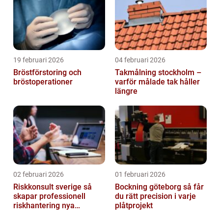
19 februari 2026
04 februari 2026
Bröstförstoring och
Takmålning stockholm –
bröstoperationer
varför målade tak håller
längre
02 februari 2026
01 februari 2026
Riskkonsult sverige så
Bockning göteborg så får
skapar professionell
du rätt precision i varje
riskhantering nya
plåtprojekt
möjligheter