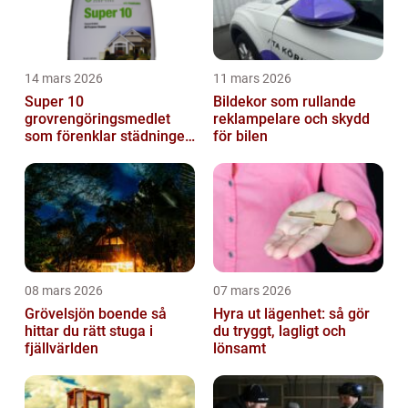
14 mars 2026
11 mars 2026
Super 10
Bildekor som rullande
grovrengöringsmedlet
reklampelare och skydd
som förenklar städningen
för bilen
på riktigt
08 mars 2026
07 mars 2026
Grövelsjön boende så
Hyra ut lägenhet: så gör
hittar du rätt stuga i
du tryggt, lagligt och
fjällvärlden
lönsamt