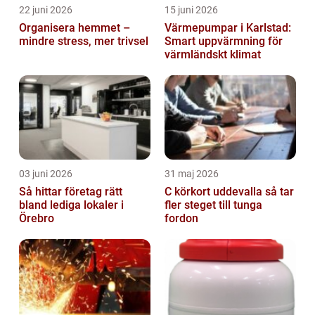
22 juni 2026
15 juni 2026
Organisera hemmet –
Värmepumpar i Karlstad:
mindre stress, mer trivsel
Smart uppvärmning för
värmländskt klimat
03 juni 2026
31 maj 2026
Så hittar företag rätt
C körkort uddevalla så tar
bland lediga lokaler i
fler steget till tunga
Örebro
fordon