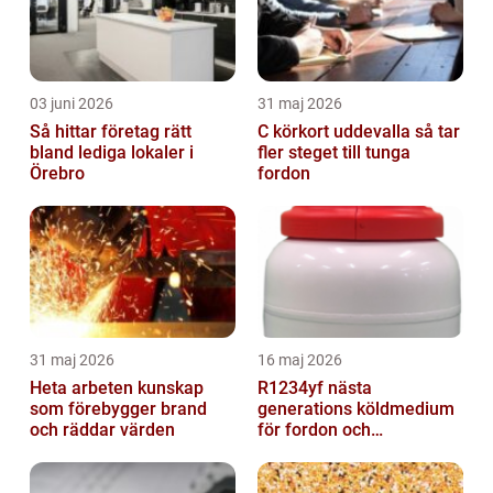
03 juni 2026
31 maj 2026
Så hittar företag rätt
C körkort uddevalla så tar
bland lediga lokaler i
fler steget till tunga
Örebro
fordon
31 maj 2026
16 maj 2026
Heta arbeten kunskap
R1234yf nästa
som förebygger brand
generations köldmedium
och räddar värden
för fordon och
komfortkyla