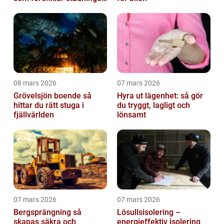
på riktigt
08 mars 2026
07 mars 2026
Grövelsjön boende så
Hyra ut lägenhet: så gör
hittar du rätt stuga i
du tryggt, lagligt och
fjällvärlden
lönsamt
07 mars 2026
07 mars 2026
Bergsprängning så
Lösullsisolering –
skapas säkra och
energieffektiv isolering