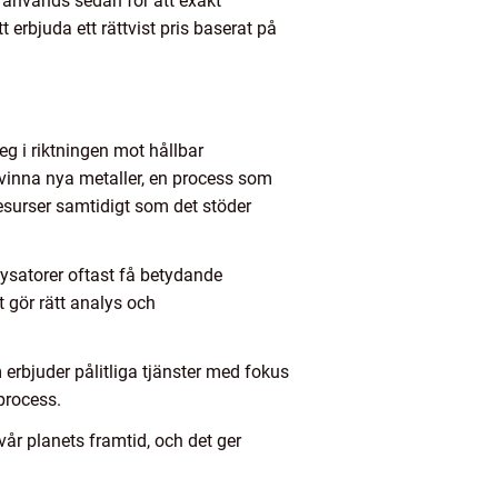
 används sedan för att exakt
 erbjuda ett rättvist pris baserat på
teg i riktningen mot hållbar
tvinna nya metaller, en process som
resurser samtidigt som det stöder
lysatorer oftast få betydande
 gör rätt analys och
 erbjuder pålitliga tjänster med fokus
process.
vår planets framtid, och det ger