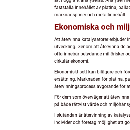
att noggrant analyseras. Analyser m
fastställa innehållet av platina, pall
marknadspriser och metallinnehåll.
Ekonomiska och milj
Att återvinna katalysatorer erbjuder i
utveckling. Genom att återvinna de ä
ofta innebär betydande miljörisker oc
cirkulär ekonomi.
Ekonomiskt sett kan bilägare och före
ersättning. Marknaden för platina, p
återvinningsprocess avgörande för a
För dem som överväger att återvinna e
på både rättvist värde och miljöhänsy
I slutändan är återvinning av katalys
individer och företag möjlighet att gör