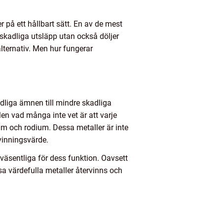
på ett hållbart sätt. En av de mest
kadliga utsläpp utan också döljer
alternativ. Men hur fungerar
dliga ämnen till mindre skadliga
n vad många inte vet är att varje
ium och rodium. Dessa metaller är inte
rvinningsvärde.
 väsentliga för dess funktion. Oavsett
ssa värdefulla metaller återvinns och