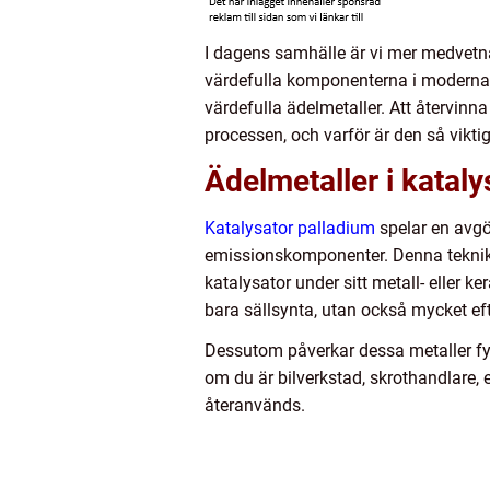
I dagens samhälle är vi mer medvetna
värdefulla komponenterna i moderna 
värdefulla ädelmetaller. Att återvinn
processen, och varför är den så vikti
Ädelmetaller i kataly
Katalysator palladium
spelar en avgö
emissionskomponenter. Denna teknik g
katalysator under sitt metall- eller 
bara sällsynta, utan också mycket efte
Dessutom påverkar dessa metaller fysi
om du är bilverkstad, skrothandlare, 
återanvänds.