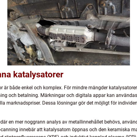
nna katalysatorer
or är både enkel och komplex. För mindre mängder katalysatorer 
ing och betalning. Märkningar och digitala appar kan användas
la marknadspriser. Dessa lösningar gör det möjligt för individe
ler där en mer noggrann analys av metallinnehållet behövs, anvä
-canning innebär att katalysatorn öppnas och den keramiska ma