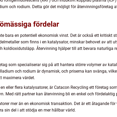
ed röntgenfluorescens (XRF) och induktivt kopplad plasma (ICP)
adium och rodium. Detta gör det möjligt för återvinningsföretag att
ömässiga fördelar
nte bara en potentiell ekonomisk vinst. Det är också ett kritiskt s
delmetaller som finns i en katalysator, minskar behovet av att u
h koldioxidutsläpp. Återvinning hjälper till att bevara naturliga 
tag som specialiserar sig på att hantera större volymer av kata
alladium och rodium är dynamisk, och priserna kan svänga, vilket
tt maximera värdet.
n eller flera katalysatorer, är Catacon Recycling ett företag som
n. Med rätt partner kan återvinning bli en enkel och fördelaktig 
atorer mer än en ekonomisk transaktion. Det är ett åtagande för 
a sin del i att stödja en mer hållbar värld.