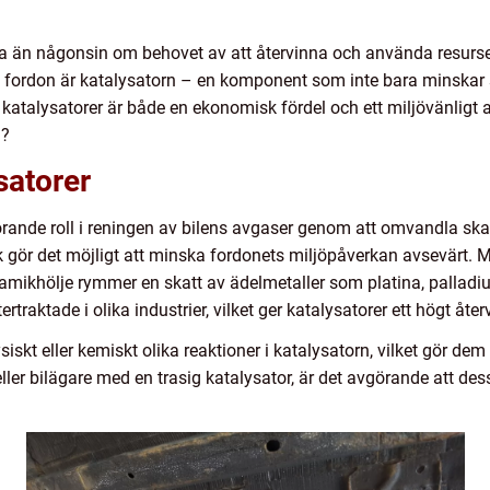
 än någonsin om behovet av att återvinna och använda resurser 
fordon är katalysatorn – en komponent som inte bara minskar s
a katalysatorer är både en ekonomisk fördel och ett miljövänligt 
g?
satorer
rande roll i reningen av bilens avgaser genom att omvandla ska
ör det möjligt att minska fordonets miljöpåverkan avsevärt. Me
keramikhölje rymmer en skatt av ädelmetaller som platina, pallad
rtraktade i olika industrier, vilket ger katalysatorer ett högt åte
skt eller kemiskt olika reaktioner i katalysatorn, vilket gör dem
eller bilägare med en trasig katalysator, är det avgörande att de