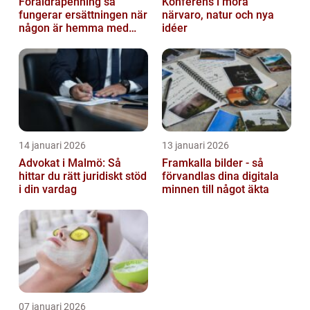
Föräldrapenning så
Konferens i mora
fungerar ersättningen när
närvaro, natur och nya
någon är hemma med
idéer
barn
14 januari 2026
13 januari 2026
Advokat i Malmö: Så
Framkalla bilder - så
hittar du rätt juridiskt stöd
förvandlas dina digitala
i din vardag
minnen till något äkta
07 januari 2026