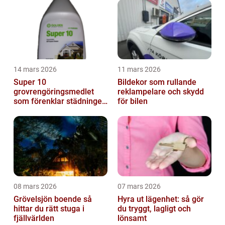
14 mars 2026
11 mars 2026
Super 10
Bildekor som rullande
grovrengöringsmedlet
reklampelare och skydd
som förenklar städningen
för bilen
på riktigt
08 mars 2026
07 mars 2026
Grövelsjön boende så
Hyra ut lägenhet: så gör
hittar du rätt stuga i
du tryggt, lagligt och
fjällvärlden
lönsamt