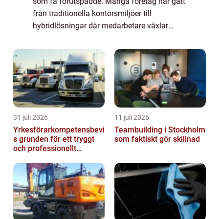
som få förutspådde. Många företag har gått
från traditionella kontorsmiljöer till
hybridlösningar där medarbetare växlar
mella...
31 juli 2026
11 juli 2026
Yrkesförarkompetensbevi
Teambuilding i Stockholm
s grunden för ett tryggt
som faktiskt gör skillnad
och professionellt
yrkesliv på vägen