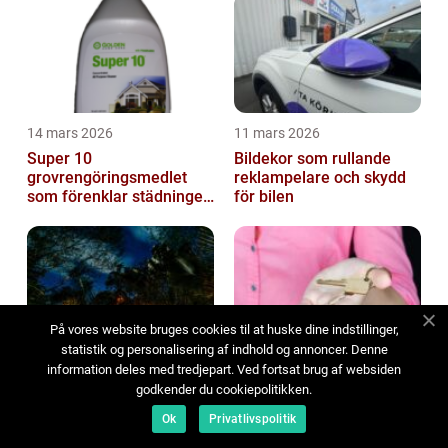
14 mars 2026
11 mars 2026
Super 10
Bildekor som rullande
grovrengöringsmedlet
reklampelare och skydd
som förenklar städningen
för bilen
på riktigt
På vores website bruges cookies til at huske dine indstillinger,
statistik og personalisering af indhold og annoncer. Denne
08 mars 2026
07 mars 2026
information deles med tredjepart. Ved fortsat brug af websiden
Grövelsjön boende så
Hyra ut lägenhet: så gör
godkender du cookiepolitikken.
hittar du rätt stuga i
du tryggt, lagligt och
Ok
Privatlivspolitik
fjällvärlden
lönsamt