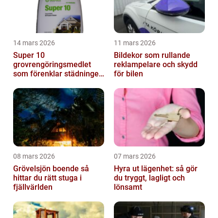
14 mars 2026
11 mars 2026
Super 10
Bildekor som rullande
grovrengöringsmedlet
reklampelare och skydd
som förenklar städningen
för bilen
på riktigt
08 mars 2026
07 mars 2026
Grövelsjön boende så
Hyra ut lägenhet: så gör
hittar du rätt stuga i
du tryggt, lagligt och
fjällvärlden
lönsamt