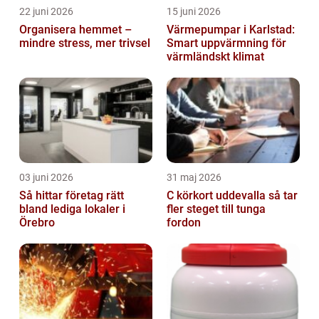
22 juni 2026
15 juni 2026
Organisera hemmet –
Värmepumpar i Karlstad:
mindre stress, mer trivsel
Smart uppvärmning för
värmländskt klimat
03 juni 2026
31 maj 2026
Så hittar företag rätt
C körkort uddevalla så tar
bland lediga lokaler i
fler steget till tunga
Örebro
fordon