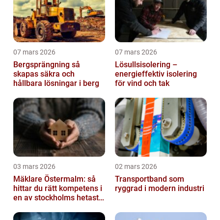
07 mars 2026
07 mars 2026
Bergsprängning så
Lösullsisolering –
skapas säkra och
energieffektiv isolering
hållbara lösningar i berg
för vind och tak
03 mars 2026
02 mars 2026
Mäklare Östermalm: så
Transportband som
hittar du rätt kompetens i
ryggrad i modern industri
en av stockholms hetaste
stadsdelar