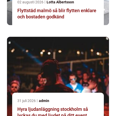
02 augusti 2026
Lotta Albertsson
Flyttstäd malmö så blir flytten enklare
och bostaden godkänd
31 juli 2026
admin
Hyra ljudanläggning stockholm så
lyckas du med ljudet på ditt event