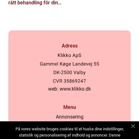
rätt behandling för din
hud
Adress
web:
www.klikko.dk
Menu
Annonsering
Om oss
På vores website bruges cookies til at huske dine indstillinger,
Cookies
statistik og personalisering af indhold og annoncer. Denne