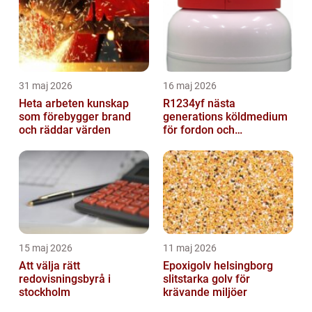
31 maj 2026
16 maj 2026
Heta arbeten kunskap
R1234yf nästa
som förebygger brand
generations köldmedium
och räddar värden
för fordon och
komfortkyla
15 maj 2026
11 maj 2026
Att välja rätt
Epoxigolv helsingborg
redovisningsbyrå i
slitstarka golv för
stockholm
krävande miljöer