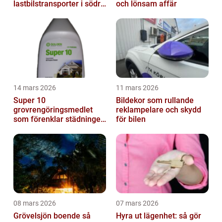
lastbilstransporter i södra
och lönsam affär
sverige
14 mars 2026
11 mars 2026
Super 10
Bildekor som rullande
grovrengöringsmedlet
reklampelare och skydd
som förenklar städningen
för bilen
på riktigt
08 mars 2026
07 mars 2026
Grövelsjön boende så
Hyra ut lägenhet: så gör