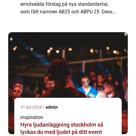
emotsedda förslag på nya standardavtal,
som fått namnen AB25 och ABPU 25. Dessa
avtal är tänkta att ersätta de tidigare AB 04
och ABT 0...
31 juli 2026
admin
inspiration
Hyra ljudanläggning stockholm så
lyckas du med ljudet på ditt event