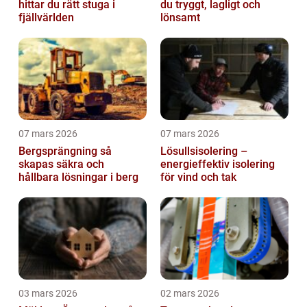
hittar du rätt stuga i
du tryggt, lagligt och
fjällvärlden
lönsamt
07 mars 2026
07 mars 2026
Bergsprängning så
Lösullsisolering –
skapas säkra och
energieffektiv isolering
hållbara lösningar i berg
för vind och tak
03 mars 2026
02 mars 2026