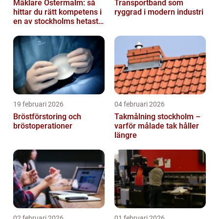
Mäklare Östermalm: så
Transportband som
hittar du rätt kompetens i
ryggrad i modern industri
en av stockholms hetaste
stadsdelar
19 februari 2026
04 februari 2026
Bröstförstoring och
Takmålning stockholm –
bröstoperationer
varför målade tak håller
längre
02 februari 2026
01 februari 2026