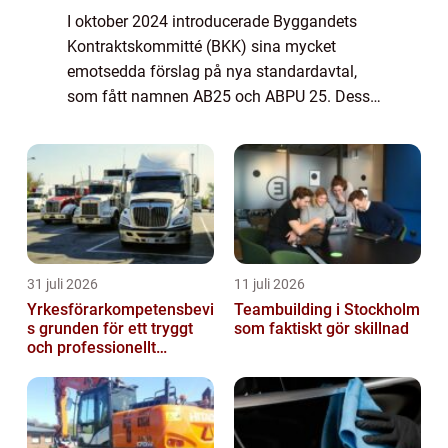
I oktober 2024 introducerade Byggandets
Kontraktskommitté (BKK) sina mycket
emotsedda förslag på nya standardavtal,
som fått namnen AB25 och ABPU 25. Dessa
avtal är tänkta att ersätta de tidigare AB 04
och ABT 0...
31 juli 2026
11 juli 2026
Yrkesförarkompetensbevi
Teambuilding i Stockholm
s grunden för ett tryggt
som faktiskt gör skillnad
och professionellt
yrkesliv på vägen