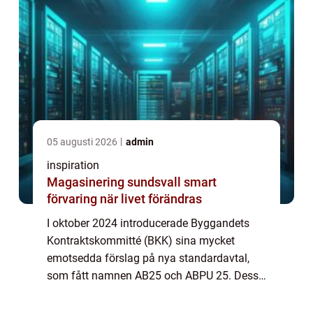
05 augusti 2026
admin
inspiration
Magasinering sundsvall smart
förvaring när livet förändras
I oktober 2024 introducerade Byggandets
Kontraktskommitté (BKK) sina mycket
emotsedda förslag på nya standardavtal,
som fått namnen AB25 och ABPU 25. Dessa
avtal är tänkta att ersätta de tidigare AB 04
och ABT 0...