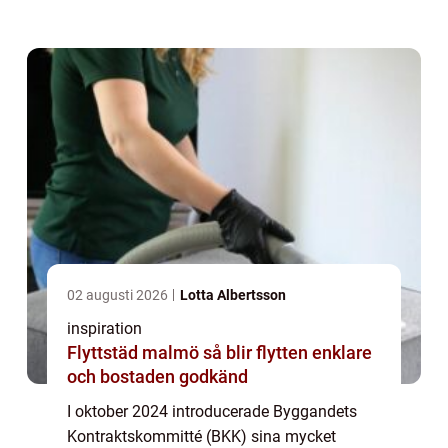
avtal är tänkta att ersätta de tidigare AB 04
och ABT 0...
02 augusti 2026
Lotta Albertsson
inspiration
Flyttstäd malmö så blir flytten enklare
och bostaden godkänd
I oktober 2024 introducerade Byggandets
Kontraktskommitté (BKK) sina mycket