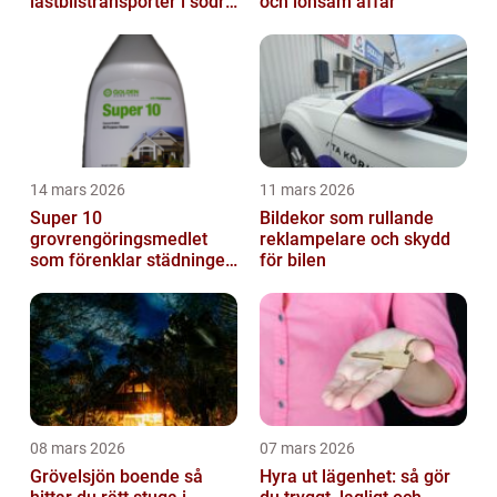
lastbilstransporter i södra
och lönsam affär
sverige
14 mars 2026
11 mars 2026
Super 10
Bildekor som rullande
grovrengöringsmedlet
reklampelare och skydd
som förenklar städningen
för bilen
på riktigt
08 mars 2026
07 mars 2026
Grövelsjön boende så
Hyra ut lägenhet: så gör