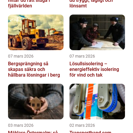
hittar du rätt stuga i
du tryggt, lagligt och
fjällvärlden
lönsamt
07 mars 2026
07 mars 2026
Bergsprängning så
Lösullsisolering –
skapas säkra och
energieffektiv isolering
hållbara lösningar i berg
för vind och tak
03 mars 2026
02 mars 2026
Mäklare Östermalm: så
Transportband som