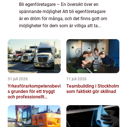
Bli egenföretagare – En översikt över en
spännande möjlighet Att bli egenföretagare
är en dröm för många, och det finns gott om
möjligheter för dem som är villiga att ta
steget. Denna artikel kommer att ge en
grundlig översikt av att bli egenfö...
31 juli 2026
11 juli 2026
Yrkesförarkompetensbevi
Teambuilding i Stockholm
s grunden för ett tryggt
som faktiskt gör skillnad
och professionellt
yrkesliv på vägen