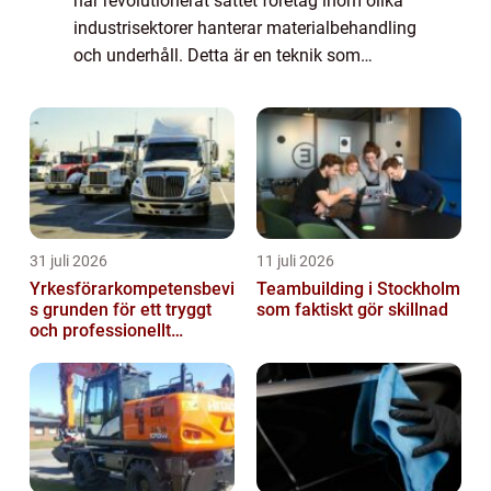
har revolutionerat sättet företag inom olika
industrisektorer hanterar materialbehandling
och underhåll. Detta är en teknik som
möjliggör precision i behandling och f&ou...
31 juli 2026
11 juli 2026
Yrkesförarkompetensbevi
Teambuilding i Stockholm
s grunden för ett tryggt
som faktiskt gör skillnad
och professionellt
yrkesliv på vägen