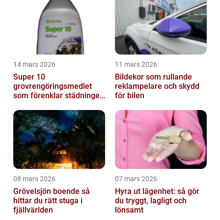
14 mars 2026
11 mars 2026
Super 10
Bildekor som rullande
grovrengöringsmedlet
reklampelare och skydd
som förenklar städningen
för bilen
på riktigt
08 mars 2026
07 mars 2026
Grövelsjön boende så
Hyra ut lägenhet: så gör
hittar du rätt stuga i
du tryggt, lagligt och
fjällvärlden
lönsamt