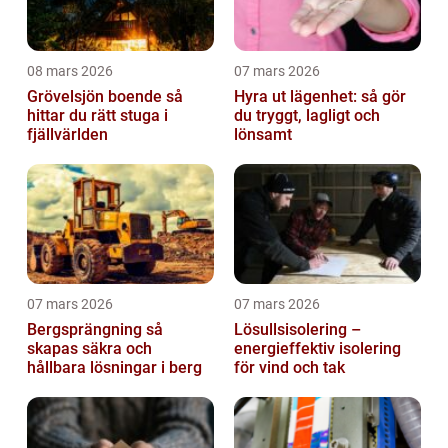
08 mars 2026
07 mars 2026
Grövelsjön boende så
Hyra ut lägenhet: så gör
hittar du rätt stuga i
du tryggt, lagligt och
fjällvärlden
lönsamt
07 mars 2026
07 mars 2026
Bergsprängning så
Lösullsisolering –
skapas säkra och
energieffektiv isolering
hållbara lösningar i berg
för vind och tak