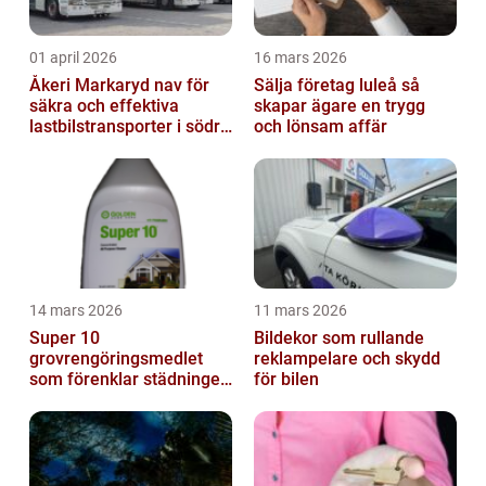
01 april 2026
16 mars 2026
Åkeri Markaryd nav för
Sälja företag luleå så
säkra och effektiva
skapar ägare en trygg
lastbilstransporter i södra
och lönsam affär
sverige
14 mars 2026
11 mars 2026
Super 10
Bildekor som rullande
grovrengöringsmedlet
reklampelare och skydd
som förenklar städningen
för bilen
på riktigt