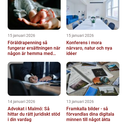
15 januari 2026
15 januari 2026
Föräldrapenning så
Konferens i mora
fungerar ersättningen när
närvaro, natur och nya
någon är hemma med
idéer
barn
14 januari 2026
13 januari 2026
Advokat i Malmö: Så
Framkalla bilder - så
hittar du rätt juridiskt stöd
förvandlas dina digitala
i din vardag
minnen till något äkta