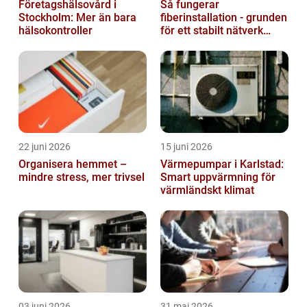
Företagshälsovård i
Så fungerar
Stockholm: Mer än bara
fiberinstallation - grunden
hälsokontroller
för ett stabilt nätverk
hemma och på jobbet
22 juni 2026
15 juni 2026
Organisera hemmet –
Värmepumpar i Karlstad:
mindre stress, mer trivsel
Smart uppvärmning för
värmländskt klimat
03 juni 2026
31 maj 2026