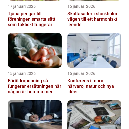
17 januari 2026
15 januari 2026
Tjäna pengar till
Skalfasader i stockholm
föreningen smarta sätt
vägen till ett harmoniskt
som faktiskt fungerar
leende
15 januari 2026
15 januari 2026
Föräldrapenning så
Konferens i mora
fungerar ersättningen när
närvaro, natur och nya
någon är hemma med
idéer
barn