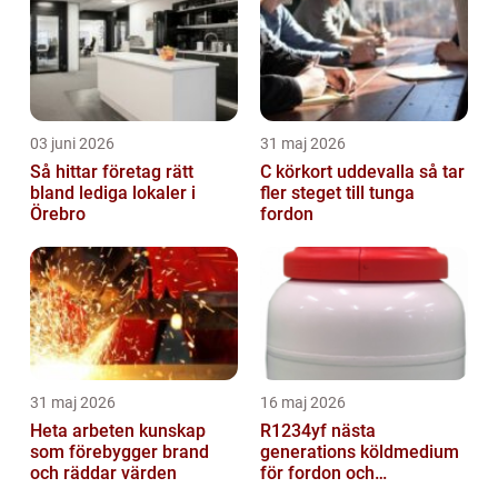
03 juni 2026
31 maj 2026
Så hittar företag rätt
C körkort uddevalla så tar
bland lediga lokaler i
fler steget till tunga
Örebro
fordon
31 maj 2026
16 maj 2026
Heta arbeten kunskap
R1234yf nästa
som förebygger brand
generations köldmedium
och räddar värden
för fordon och
komfortkyla