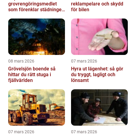
grovrengöringsmedlet
reklampelare och skydd
som förenklar städningen
för bilen
på riktigt
08 mars 2026
07 mars 2026
Grövelsjön boende så
Hyra ut lägenhet: så gör
hittar du rätt stuga i
du tryggt, lagligt och
fjällvärlden
lönsamt
07 mars 2026
07 mars 2026