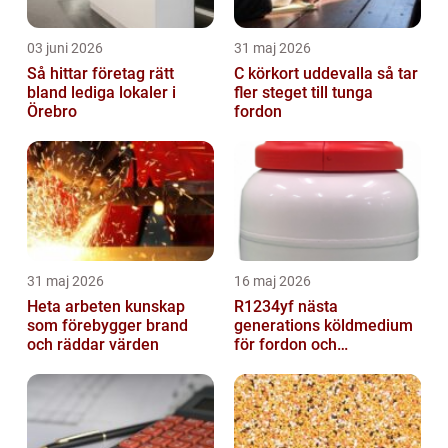
03 juni 2026
31 maj 2026
Så hittar företag rätt
C körkort uddevalla så tar
bland lediga lokaler i
fler steget till tunga
Örebro
fordon
31 maj 2026
16 maj 2026
Heta arbeten kunskap
R1234yf nästa
som förebygger brand
generations köldmedium
och räddar värden
för fordon och
komfortkyla