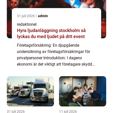
31 juli 2026
admin
redaktionel
Hyra ljudanläggning stockholm så
lyckas du med ljudet på ditt event
Företagsförsäkring: En djupgående
undersökning av företagsförsäkringar för
privatpersoner Introduktion: I dagens
ekonomi är det viktigt att företagare skyddar
sina verksamheter mot potentiella risker och
skador. Företagsförsäkringar spelar en
avgöran...
31 juli 2026
11 juli 2026