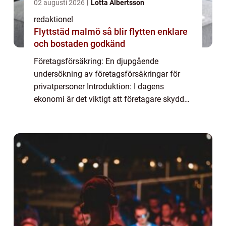
02 augusti 2026
Lotta Albertsson
redaktionel
Flyttstäd malmö så blir flytten enklare
och bostaden godkänd
Företagsförsäkring: En djupgående
undersökning av företagsförsäkringar för
privatpersoner Introduktion: I dagens
ekonomi är det viktigt att företagare skyddar
sina verksamheter mot potentiella risker och
skador. Företagsförsäkringar spelar en
avgöran...