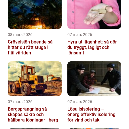
08 mars 2026
07 mars 2026
Grövelsjön boende så
Hyra ut lägenhet: så gör
hittar du rätt stuga i
du tryggt, lagligt och
fjällvärlden
lönsamt
07 mars 2026
07 mars 2026
Bergsprängning så
Lösullsisolering –
skapas säkra och
energieffektiv isolering
hållbara lösningar i berg
för vind och tak