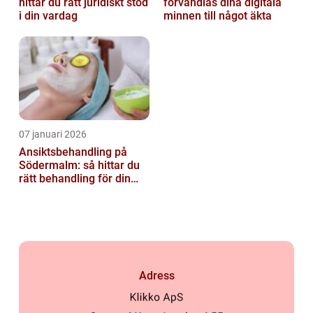
hittar du rätt juridiskt stöd
förvandlas dina digitala
i din vardag
minnen till något äkta
07 januari 2026
Ansiktsbehandling på
Södermalm: så hittar du
rätt behandling för din
hud
Adress