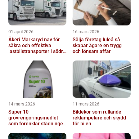
01 april 2026
16 mars 2026
Åkeri Markaryd nav för
Sälja företag luleå så
säkra och effektiva
skapar ägare en trygg
lastbilstransporter i södra
och lönsam affär
sverige
14 mars 2026
11 mars 2026
Super 10
Bildekor som rullande
grovrengöringsmedlet
reklampelare och skydd
som förenklar städningen
för bilen
på riktigt