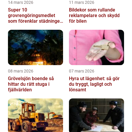
14 mars 2026
11 mars 2026
Super 10
Bildekor som rullande
grovrengöringsmedlet
reklampelare och skydd
som förenklar städningen
för bilen
på riktigt
08 mars 2026
07 mars 2026
Grövelsjön boende så
Hyra ut lägenhet: så gör
hittar du rätt stuga i
du tryggt, lagligt och
fjällvärlden
lönsamt