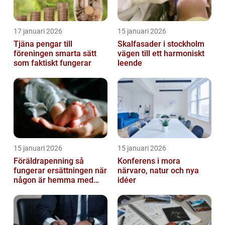
17 januari 2026
15 januari 2026
Tjäna pengar till
Skalfasader i stockholm
föreningen smarta sätt
vägen till ett harmoniskt
som faktiskt fungerar
leende
15 januari 2026
15 januari 2026
Föräldrapenning så
Konferens i mora
fungerar ersättningen när
närvaro, natur och nya
någon är hemma med
idéer
barn