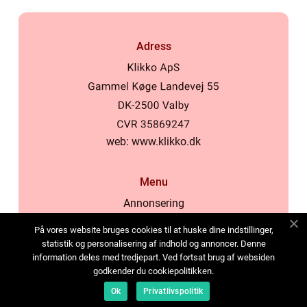
Adress
web:
www.klikko.dk
Menu
Annonsering
Om oss
På vores website bruges cookies til at huske dine indstillinger,
Cookies
statistik og personalisering af indhold og annoncer. Denne
information deles med tredjepart. Ved fortsat brug af websiden
Kontakta oss
godkender du cookiepolitikken.
Sitemap
Ok
Privatlivspolitik