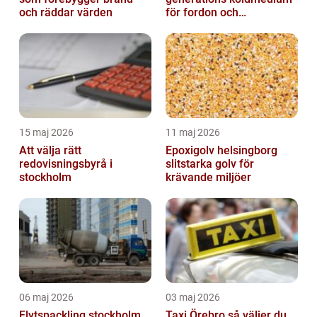
och räddar värden
för fordon och
komfortkyla
15 maj 2026
11 maj 2026
Att välja rätt
Epoxigolv helsingborg
redovisningsbyrå i
slitstarka golv för
stockholm
krävande miljöer
06 maj 2026
03 maj 2026
Flytspackling stockholm
Taxi Örebro så väljer du