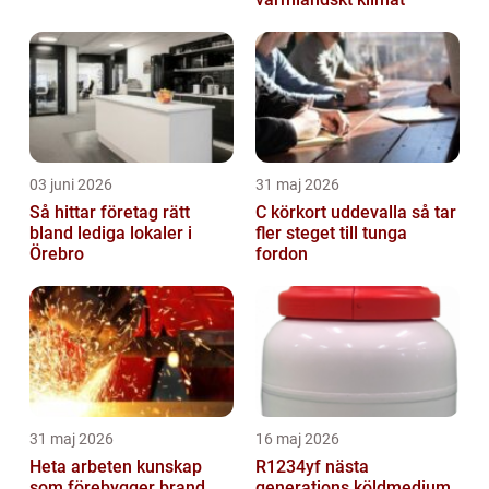
03 juni 2026
31 maj 2026
Så hittar företag rätt
C körkort uddevalla så tar
bland lediga lokaler i
fler steget till tunga
Örebro
fordon
31 maj 2026
16 maj 2026
Heta arbeten kunskap
R1234yf nästa
som förebygger brand
generations köldmedium