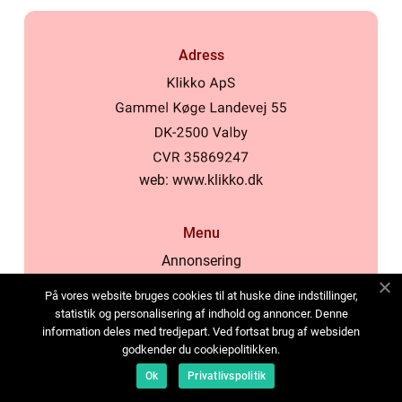
Adress
web:
www.klikko.dk
Menu
Annonsering
Om oss
På vores website bruges cookies til at huske dine indstillinger,
Cookies
statistik og personalisering af indhold og annoncer. Denne
information deles med tredjepart. Ved fortsat brug af websiden
Kontakta oss
godkender du cookiepolitikken.
Sitemap
Ok
Privatlivspolitik